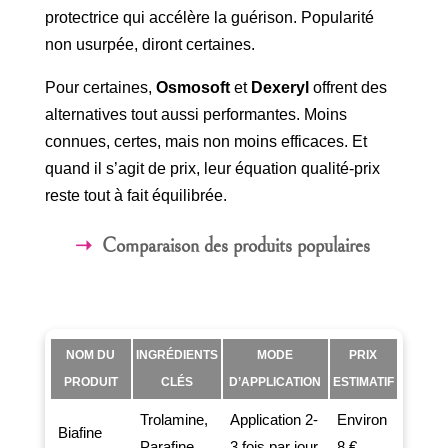
protectrice qui accélère la guérison. Popularité
non usurpée, diront certaines.
Pour certaines,
Osmosoft
et
Dexeryl
offrent des
alternatives tout aussi performantes. Moins
connues, certes, mais non moins efficaces. Et
quand il s’agit de prix, leur équation qualité-prix
reste tout à fait équilibrée.
Comparaison des produits populaires
NOM DU
INGRÉDIENTS
MODE
PRIX
PRODUIT
CLÉS
D’APPLICATION
ESTIMATIF
Trolamine,
Application 2-
Environ
Biafine
Parafine
3 fois par jour
8 €