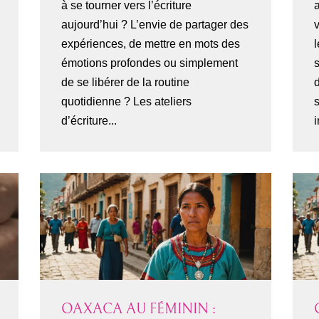
à se tourner vers l’écriture
a
aujourd’hui ? L’envie de partager des
v
expériences, de mettre en mots des
l
émotions profondes ou simplement
s
de se libérer de la routine
quotidienne ? Les ateliers
d’écriture...
i
OAXACA AU FÉMININ :