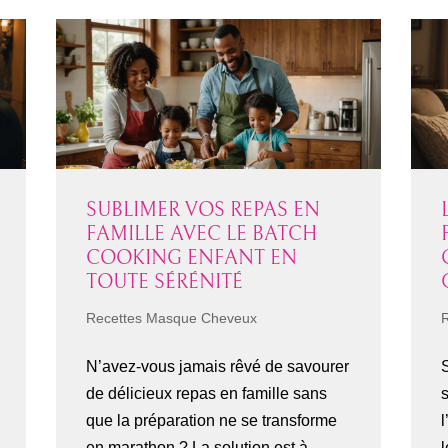
SUBLIMER VOS REPAS EN
FAMILLE AVEC LE BATCH
COOKING ENFANT EN
TOUTE SÉRÉNITÉ
Recettes Masque Cheveux
N’avez-vous jamais rêvé de savourer
S
de délicieux repas en famille sans
que la préparation ne se transforme
l
en marathon ? La solution est à