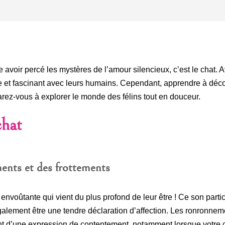
le avoir percé les mystères de l’amour silencieux, c’est le chat.
que et fascinant avec leurs humains. Cependant, apprendre à déc
parez-vous à explorer le monde des félins tout en douceur.
chat
ents et des frottements
 envoûtante qui vient du plus profond de leur être ! Ce son part
galement être une tendre déclaration d’affection. Les ronronneme
ment d’une expression de contentement, notamment lorsque votre c