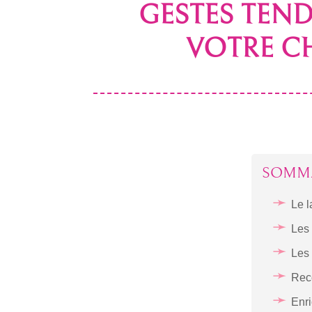
GESTES TEND
VOTRE C
SOMM
Le l
Les 
Les
Reco
Enri