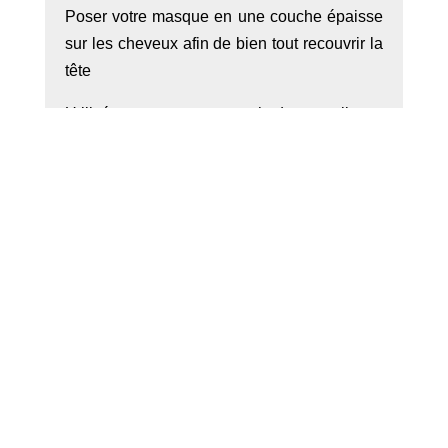
Poser votre masque en une couche épaisse
sur les cheveux afin de bien tout recouvrir la
tête
Utilisé comme masque hydratant, il est
conseillé de l’appliquer sur les cheveux
mouillés et de recouvrir d’une serviette tiède.
Il faut laisser poser suffisamment longtemps.
Bien rincez avec votre shampoing habituel.
Masque Cheveux Maison 2020 | Tous droits
réservés |
Mentions légales
sitemap