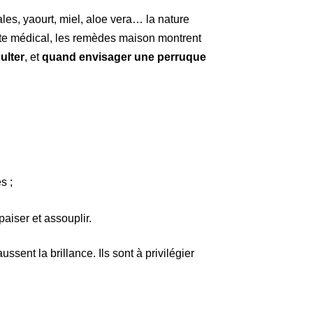
tales, yaourt, miel, aloe vera… la nature
xte médical, les remèdes maison montrent
ulter
, et
quand envisager une perruque
s ;
aiser et assouplir.
ussent la brillance. Ils sont à privilégier