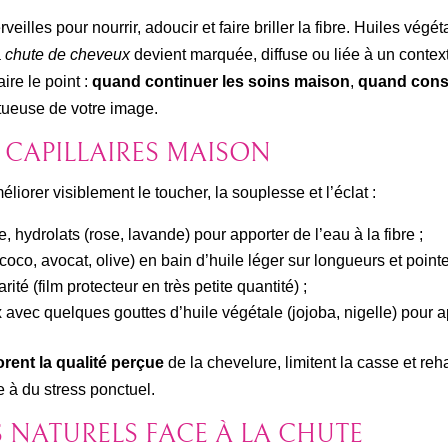
veilles pour nourrir, adoucir et faire briller la fibre. Huiles végé
a
chute de cheveux
devient marquée, diffuse ou liée à un conte
aire le point :
quand continuer les soins maison
,
quand cons
tueuse de votre image.
S CAPILLAIRES MAISON
liorer visiblement le toucher, la souplesse et l’éclat :
e, hydrolats (rose, lavande) pour apporter de l’eau à la fibre ;
coco, avocat, olive) en bain d’huile léger sur longueurs et pointe
ité (film protecteur en très petite quantité) ;
vec quelques gouttes d’huile végétale (jojoba, nigelle) pour ap
orent la qualité perçue
de la chevelure, limitent la casse et reha
e à du stress ponctuel.
S NATURELS FACE À LA CHUTE