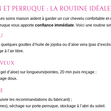
 ET PERRUQUE : LA ROUTINE IDÉALE
Les soins maison aident à garder un cuir chevelu confortable et
erruque vous apporte
confiance immédiate
. Voici une routine si
U
uelques gouttes d’huile de jojoba ou d’aloe vera (pas d’excès p
à l’air libre.
EVEUX
el d’aloe) sur longueurs/pointes, 20 min puis rinçage ;
chage doux.
UE
uivre les recommandations du fabricant) ;
nes), séchage sur porte-perruque, stockage à l’abri du soleil.