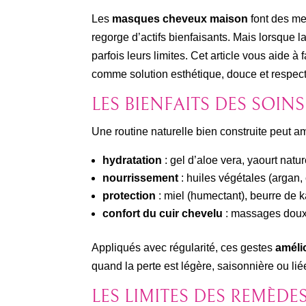
Les
masques cheveux maison
font des mer
regorge d’actifs bienfaisants. Mais lorsque l
parfois leurs limites. Cet article vous aide à f
comme solution esthétique, douce et respec
LES BIENFAITS DES SOIN
Une routine naturelle bien construite peut amé
hydratation
: gel d’aloe vera, yaourt natur
nourrissement
: huiles végétales (argan, 
protection
: miel (humectant), beurre de kar
confort du cuir chevelu
: massages doux a
Appliqués avec régularité, ces gestes
améli
quand la perte est légère, saisonnière ou lié
LES LIMITES DES REMÈDE