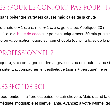
S (POUR LE CONFORT, PAS POUR “F
e, sans prétendre
traiter
les causes médicales de la chute.
ourt nature + 1 c. à s. miel + 1 c. à s. gel d’aloe. Appliquer 20 min,
+ 1 c. à c.
huile de coco
, sur pointes uniquement, 30 min puis 
ne en vaporisation légère sur cuir chevelu (éviter la base de la p
ROFESSIONNEL ?
plaques), s’accompagne de démangeaisons ou de douleurs, ou si
santé
. L’accompagnement esthétique (soins + perruque) ne rempl
ESPECT DE SOI
 pour embellir la fibre et apaiser le cuir chevelu. Mais quand la 
médiate, modulable et bienveillante. Avancez à votre rythme, tes