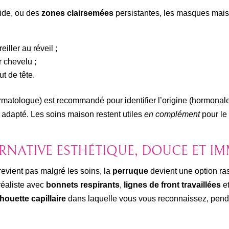
pide, ou des
zones clairsemées
persistantes, les masques maiso
iller au réveil ;
 chevelu ;
ut de tête.
matologue) est recommandé pour identifier l’origine (hormonale
adapté. Les soins maison restent utiles
en complément
pour le 
ERNATIVE ESTHÉTIQUE, DOUCE ET I
revient pas malgré les soins, la
perruque
devient une option ra
réaliste avec
bonnets respirants
,
lignes de front travaillées
e
houette capillaire
dans laquelle vous vous reconnaissez, pend