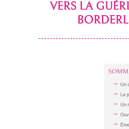
VERS LA GUÉR
BORDERL
SOMM
Un d
Le p
Un r
Ouvr
Éme