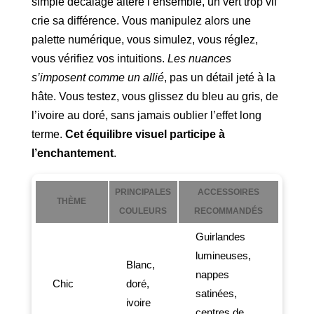
simple décalage altère l’ensemble, un vert trop vif
crie sa différence. Vous manipulez alors une
palette numérique, vous simulez, vous réglez,
vous vérifiez vos intuitions.
Les nuances
s’imposent comme un allié
, pas un détail jeté à la
hâte. Vous testez, vous glissez du bleu au gris, de
l’ivoire au doré, sans jamais oublier l’effet long
terme.
Cet équilibre visuel participe à
l’enchantement
.
PRINCIPALES
ACCESSOIRES
THÈME
COULEURS
RECOMMANDÉS
Guirlandes
lumineuses,
Blanc,
nappes
Chic
doré,
satinées,
ivoire
centres de